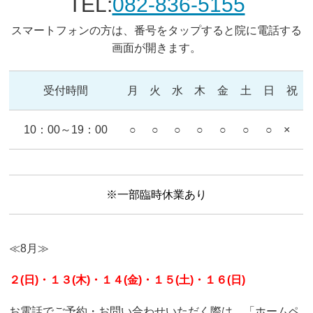
TEL:
082-836-5155
スマートフォンの方は、番号をタップすると院に電話する
画面が開きます。
受付時間
月
火
水
木
金
土
日
祝
10：00～19：00
○
○
○
○
○
○
○
×
※一部臨時休業あり
≪8月≫
２(日)・１３(木)・１４(金)・１５(土)・１６(日)
お電話でご予約・お問い合わせいただく際は、「ホームペ