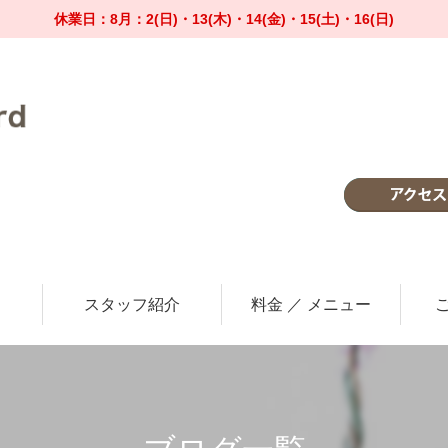
休業日：8月：2(日)・13(木)・14(金)・15(土)・16(日)
スタッフ紹介
料金 ／ メニュー