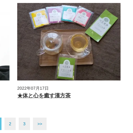
2022年07月17日
★体と心を癒す漢方茶
2
3
>>